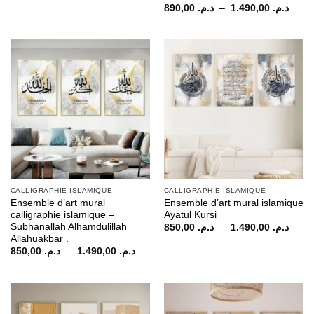
prix :
Plage
890,00
د.م.
–
1.490,00
د.م.
د.م. 690,00
de
à
prix :
د.م. 1.290,00
م. 890,00
à
CALLIGRAPHIE ISLAMIQUE
CALLIGRAPHIE ISLAMIQUE
Ensemble d’art mural
Ensemble d’art mural islamique
calligraphie islamique –
Ayatul Kursi
Subhanallah Alhamdulillah
Plage
850,00
د.م.
–
1.490,00
د.م.
de
Allahuakbar .
prix :
Plage
850,00
د.م.
–
1.490,00
د.م.
م. 850,00
de
à
prix :
د.م. 850,00
à
د.م. 1.490,00