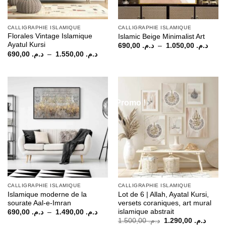
CALLIGRAPHIE ISLAMIQUE
CALLIGRAPHIE ISLAMIQUE
Florales Vintage Islamique
Islamic Beige Minimalist Art
Ayatul Kursi
Plage
690,00
د.م.
–
1.050,00
د.م.
de
Plage
690,00
د.م.
–
1.550,00
د.م.
prix :
de
م. 690,00
prix :
à
د.م. 690,00
à
د.م. 1.550,00
Promo !
CALLIGRAPHIE ISLAMIQUE
CALLIGRAPHIE ISLAMIQUE
Islamique moderne de la
Lot de 6 | Allah, Ayatal Kursi,
sourate Aal-e-Imran
versets coraniques, art mural
islamique abstrait
Plage
690,00
د.م.
–
1.490,00
د.م.
de
Le
Le
1.500,00
د.م.
1.290,00
د.م.
prix :