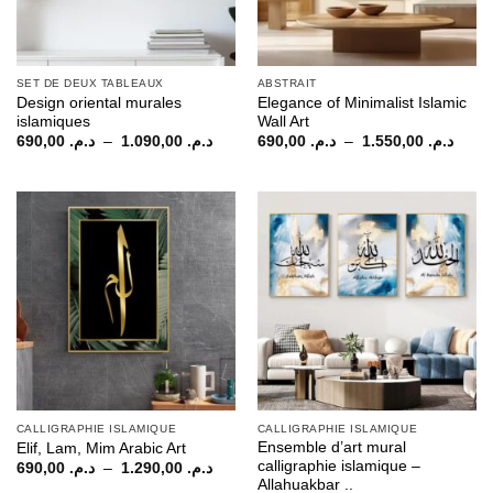
SET DE DEUX TABLEAUX
ABSTRAIT
Design oriental murales
Elegance of Minimalist Islamic
islamiques
Wall Art
Plage
Plage
690,00
د.م.
–
1.090,00
د.م.
690,00
د.م.
–
1.550,00
د.م.
de
de
prix :
prix :
م. 690,00
د.م. 690,00
à
à
د.م. 1.090,00
CALLIGRAPHIE ISLAMIQUE
CALLIGRAPHIE ISLAMIQUE
Ensemble d’art mural
Elif, Lam, Mim Arabic Art
calligraphie islamique –
Plage
690,00
د.م.
–
1.290,00
د.م.
de
Allahuakbar ..