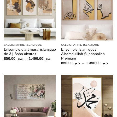
CALLIGRAPHIE ISLAMIQUE
CALLIGRAPHIE ISLAMIQUE
Ensemble d’art mural islamique
Ensemble Islamiques
de 3 | Boho abstrait
Alhamdulillah Subhanallah
Premium
Plage
850,00
د.م.
–
1.490,00
د.م.
de
Plage
850,00
د.م.
–
1.390,00
د.م.
prix :
de
د.م. 850,00
prix :
à
م. 850,00
د.م. 1.490,00
à