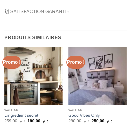
🙌 SATISFACTION GARANTIE
PRODUITS SIMILAIRES
Promo !
Promo !
WALL ART
WALL ART
L’ingrédient secret
Good Vibes Only
Le
Le
Le
Le
259,00
د.م.
190,00
د.م.
290,00
د.م.
250,00
د.م.
prix
prix
prix
prix
initial
actuel
initial
actuel