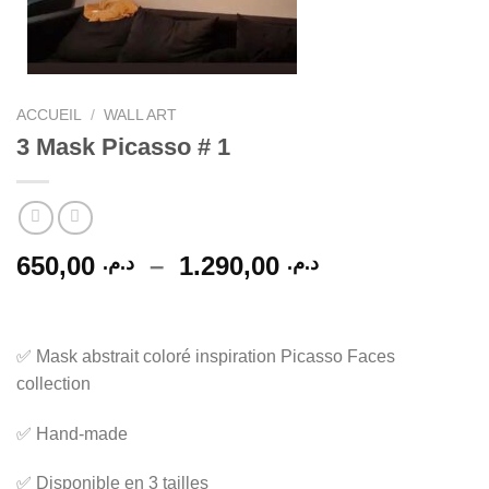
ACCUEIL
/
WALL ART
3 Mask Picasso # 1
Plage
650,00
–
1.290,00
د.م.
د.م.
de
prix :
د.م. 650,00
✅ Mask abstrait coloré inspiration Picasso Faces
à
collection
د.م. 1.290,00
✅ Hand-made
✅ Disponible en 3 tailles