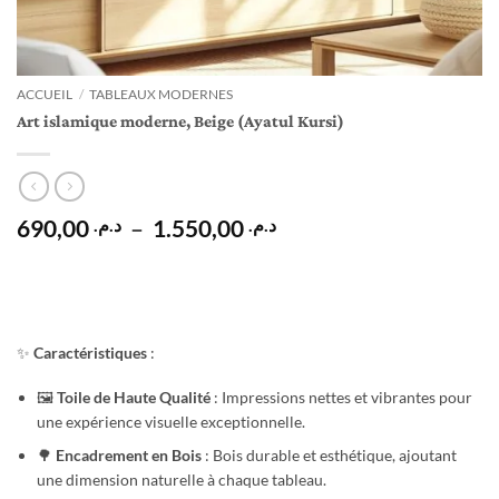
ACCUEIL
/
TABLEAUX MODERNES
Art islamique moderne, Beige (Ayatul Kursi)
Plage
690,00
–
1.550,00
د.م.
د.م.
de
prix :
د.م. 690,00
à
د.م. 1.550,00
✨
Caractéristiques
:
🖼️
Toile de Haute Qualité
: Impressions nettes et vibrantes pour
une expérience visuelle exceptionnelle.
🌳
Encadrement en Bois
: Bois durable et esthétique, ajoutant
une dimension naturelle à chaque tableau.