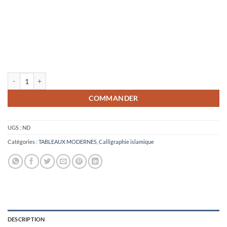
quantité de Art islamique moderne, Beige (Ayatul Kursi)
COMMANDER
UGS :
ND
Catégories :
TABLEAUX MODERNES
,
Calligraphie islamique
DESCRIPTION