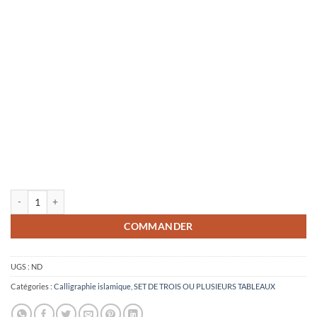
quantité de Art mural islamique vert et or
COMMANDER
UGS :
ND
Catégories :
Calligraphie islamique
,
SET DE TROIS OU PLUSIEURS TABLEAUX