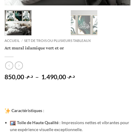
ACCUEIL
/
SET DE TROIS OU PLUSIEURS TABLEAUX
Art mural islamique vert et or
Plage
850,00
–
1.490,00
د.م.
د.م.
de
prix :
د.م. 850,00
à
د.م. 1.490,00
Caractéristiques
:
Toile de Haute Qualité
: Impressions nettes et vibrantes pour
une expérience visuelle exceptionnelle.