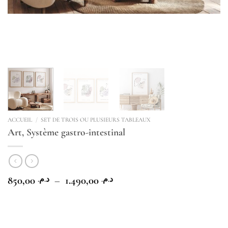
ACCUEIL
/
SET DE TROIS OU PLUSIEURS TABLEAUX
Art, Système gastro-intestinal
Plage
850,00
–
1.490,00
د.م.
د.م.
de
prix :
د.م. 850,00
à