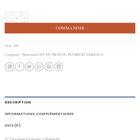
quantité de Art, Système gastro-intestinal
COMMANDER
UGS :
ND
Catégories :
Motivation
,
SET DE TROIS OU PLUSIEURS TABLEAUX
DESCRIPTION
INFORMATIONS COMPLÉMENTAIRES
AVIS (0)
✅ Livraison Gratuite à domicile.