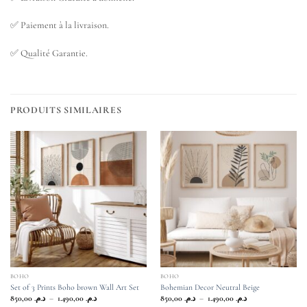
✅ Paiement à la livraison.
✅ Qualité Garantie.
PRODUITS SIMILAIRES
BOHO
BOHO
Set of 3 Prints Boho brown Wall Art Set
Bohemian Decor Neutral Beige
Plage
Plage
850,00
د.م.
–
1.490,00
د.م.
850,00
د.م.
–
1.490,00
د.م.
de
de