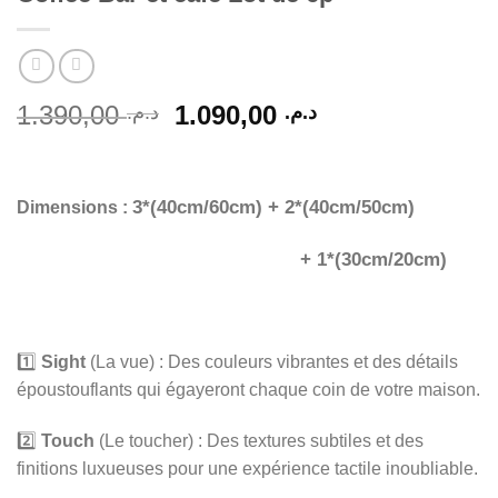
Le
Le
1.390,00
1.090,00
د.م.
د.م.
prix
prix
initial
actuel
était :
est :
3*(40cm/60cm) + 2*(40cm/50cm)
Dimensions :
د.م. 1.090,00.
د.م. 1.390,00.
+ 1*(30cm/20cm)
1️⃣
Sight
(La vue) : Des couleurs vibrantes et des détails
époustouflants qui égayeront chaque coin de votre maison.
2️⃣
Touch
(Le toucher) : Des textures subtiles et des
finitions luxueuses pour une expérience tactile inoubliable.