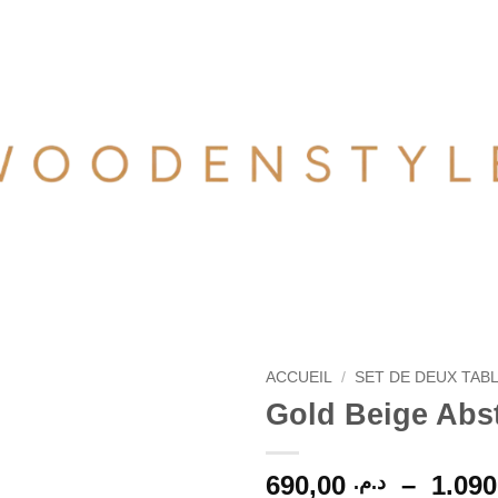
ACCUEIL
/
SET DE DEUX TAB
Gold Beige Abst
690,00
–
د.م.