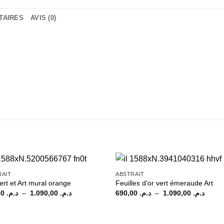
TAIRES
AVIS (0)
RAIT
ABSTRAIT
ert et Art mural orange
Feuilles d’or vert émeraude Art
Plage
Plage
690,00
د.م.
–
1.090,00
د.م.
690,00
د.م.
–
1.090,00
د.م.
de
de
prix :
prix :
م. 690,00
د.م. 690,00
à
à