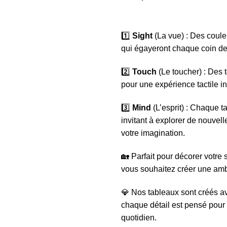
1️⃣
Sight
(La vue) : Des coule
qui égayeront chaque coin de
2️⃣
Touch
(Le toucher) : Des t
pour une expérience tactile i
3️⃣
Mind
(L’esprit) : Chaque t
invitant à explorer de nouvell
votre imagination.
🏡 Parfait pour décorer votre
vous souhaitez créer une am
💎 Nos tableaux sont créés av
chaque détail est pensé pour 
quotidien.