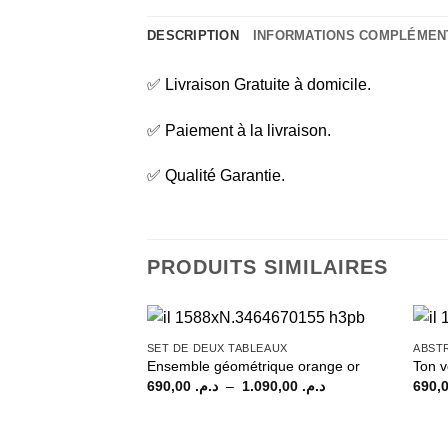
DESCRIPTION
INFORMATIONS COMPLÉMEN
✅ Livraison Gratuite à domicile.
✅ Paiement à la livraison.
✅ Qualité Garantie.
PRODUITS SIMILAIRES
SET DE DEUX TABLEAUX
ABST
Ensemble géométrique orange or
Ton v
Plage
690,00
د.م.
–
1.090,00
د.م.
de
prix :
د.م. 690,00
à