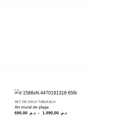
SET DE DEUX TABLEAUX
Art mural de plage
Plage
690,00
د.م.
–
1.090,00
د.م.
de
prix :
د.م. 690,00
د.
à