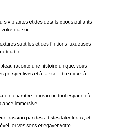
de
prix :
د.م. 690,00
urs vibrantes et des détails époustouflants
à
 votre maison.
د.م. 1.090,00
extures subtiles et des finitions luxueuses
noubliable.
ableau raconte une histoire unique, vous
es perspectives et à laisser libre cours à
 salon, chambre, bureau ou tout espace où
biance immersive.
ec passion par des artistes talentueux, et
éveiller vos sens et égayer votre