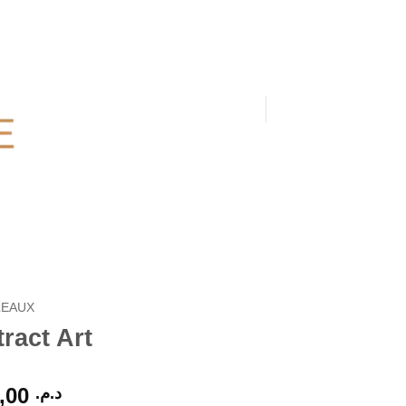
HOME
THÈMES
TABLEAUX
PANIER /
0,00
د.م.
WALL ART
BOUTIQUE
LEAUX
ract Art
Plage
1.090,00
د.م.