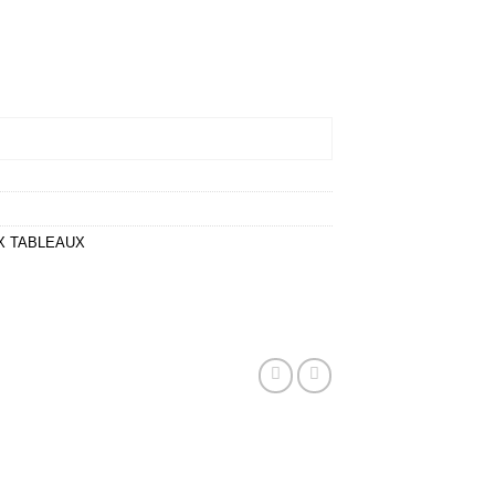
t Art
COMMANDER
X TABLEAUX