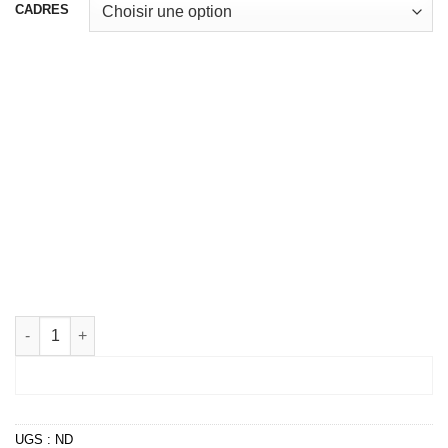
CADRES
quantité de Green Abstract Tropical Leaf Minimal Wall Art
COMMANDER
UGS :
ND