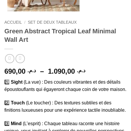
ACCUEIL
/
SET DE DEUX TABLEAUX
Green Abstract Tropical Leaf Minimal
Wall Art
Plage
690,00
–
1.090,00
د.م.
د.م.
de
1️⃣
Sight
(La vue) : Des couleurs vibrantes et des détails
prix :
époustouflants qui égayeront chaque coin de votre maison.
د.م. 690,00
à
2️⃣
Touch
(Le toucher) : Des textures subtiles et des
د.م. 1.090,00
finitions luxueuses pour une expérience tactile inoubliable.
3️⃣
Mind
(L’esprit) : Chaque tableau raconte une histoire
unique, vous invitant à explorer de nouvelles perspectives