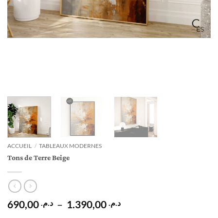
ACCUEIL
/
TABLEAUX MODERNES
Tons de Terre Beige
Plage
690,00
–
1.390,00
د.م.
د.م.
de